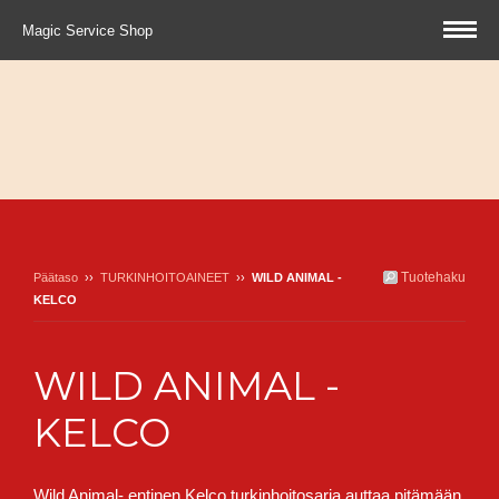
Magic Service Shop
Tuotehaku
Päätaso
››
TURKINHOITOAINEET
››
WILD ANIMAL -
KELCO
WILD ANIMAL -
KELCO
Wild Animal- entinen Kelco turkinhoitosarja auttaa pitämään