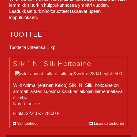
lemmikkisi turkin huippukunnossa ympäri vuoden.
Laadukkaat turkinhoitotuotteet takaavat upean
lopputuloksen.
TUOTTEET
Tuotteita yhteensä 1 kpl
Silk ` N `Silk Hoitoaine
Wild Animal (entinen Kelco) Silk `N `Silk hoitoaine on
ammattilaisten suosima kaikkien aikojen laimennettava
(1:64)..
Näytä tuote »
Hinta: 22.40 € - 28.00 €
Vaihtoehdot
Lisää ostoskoriin