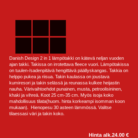
Danish Design 2 in 1 lämpötakki on kätevä neljan vuoden
ajan takki. Takissa on irrotettava fleece vuori. Lämpötakissa
on tuulen-/sadenpitävä hengittävä päällyskangas. Takkia on
helppo pukea ja riisua. Takin kaulassa on joustava
kumiresori ja takin selässä ja reunassa kulkee heijastin
nauha. Värivaihtoehdot punainen, musta, petroolisininen,
khaki ja vihreä. Koot 25 cm-35 cm. Myös isoja koko
mahdollisuus tilata(huom. hinta korkeampi isomman koon
mukaan). Hienopesu 30 asteen lämmössä. Valitse
tilaessasi väri ja takin koko.
Hinta alk.
24.00 €