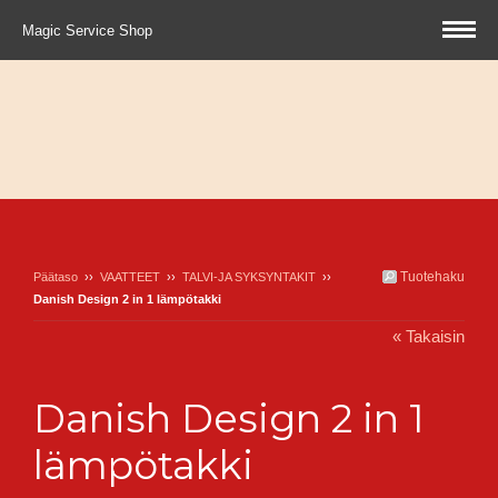
Magic Service Shop
Tuotehaku
Päätaso
››
VAATTEET
››
TALVI-JA SYKSYNTAKIT
››
Danish Design 2 in 1 lämpötakki
« Takaisin
Danish Design 2 in 1
lämpötakki