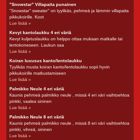
"Snowstar" Villapaita punainen
"Snowstar" sweater" on tyylikäs, pehmeä ja lämmin villapaita
pikkukoirille. Koot
Lue lisää »
Kevyt kantolaukku 4 eri väriä
Kevyt kuljetuslaukku on helppo ottaa mukaan matkalle tai
lentokoneseen. Laukun saa
Lue lisää »
Koiran luxusus kanto/lentolaukku
Tyylikäs musta koiran kanto/lentolaukku sopii hyvin
pikkukoirille matkustamiseen
Lue lisää »
Palmikko Neule 4 eri väriä
Kaunis pehmeä palmikko neule , missä 4 eri väri vaihtoehtoa
pinkki, vaalea sininen
Lue lisää »
Palmikko Neule 8 eri väriä
Kaunis pehmeä palmikko neule , missä 8 eri väri vaihtoehtoa
pinkki, vihreä, sininen
Lue lisää »