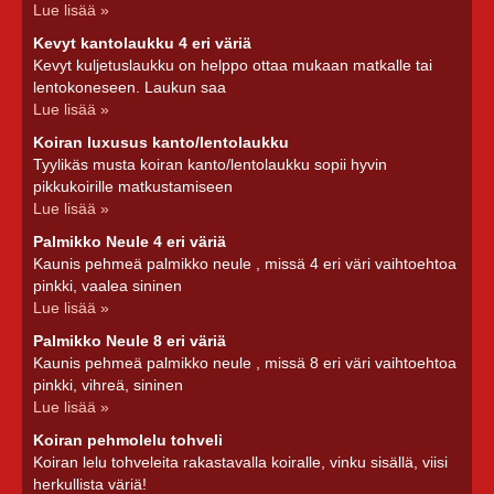
Lue lisää »
Kevyt kantolaukku 4 eri väriä
Kevyt kuljetuslaukku on helppo ottaa mukaan matkalle tai
lentokoneseen. Laukun saa
Lue lisää »
Koiran luxusus kanto/lentolaukku
Tyylikäs musta koiran kanto/lentolaukku sopii hyvin
pikkukoirille matkustamiseen
Lue lisää »
Palmikko Neule 4 eri väriä
Kaunis pehmeä palmikko neule , missä 4 eri väri vaihtoehtoa
pinkki, vaalea sininen
Lue lisää »
Palmikko Neule 8 eri väriä
Kaunis pehmeä palmikko neule , missä 8 eri väri vaihtoehtoa
pinkki, vihreä, sininen
Lue lisää »
Koiran pehmolelu tohveli
Koiran lelu tohveleita rakastavalla koiralle, vinku sisällä, viisi
herkullista väriä!