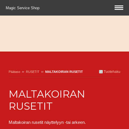
Magic Service Shop
Tuotehaku
Päätaso
››
RUSETIT
››
MALTAKOIRAN RUSETIT
MALTAKOIRAN
RUSETIT
Maltakoiran rusetit näyttelyyn -tai arkeen.