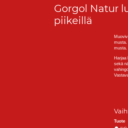
Gorgol Natur l
piikeillä
Muoviva
musta. 
musta.
Harjaa 
sekä nä
vahingo
Vastava
Vai
Tuote