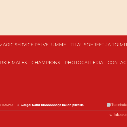
MAGIC SERVICE PALVELUMME
TILAUSOHJEET JA TOIM
RKIE MALES
CHAMPIONS
PHOTOGALLERIA
CONTAC
Tuotehak
& KAMMAT
››
Gorgol Natur luonnonharja nailon piikeillä
« Takaisi