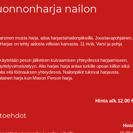
uonnonharja nailon
rsinen musta harja, aitoa harjasta/nailonpiikeillä. Joustavapohjainen,
Harjas on tehty aidosta villisian karvasta. 11 riviä. Varsi ja pohja
käytetään pesun jälkeisen kuivaamisen yhteydessä harjaamiseen,
yttelyviimeistelyyn. Aito harjas harja antaa turkille upean kiillon eikä
ita sitä föönauksen yhteydessä. Nailonpiikit tukevat harjausta.
lainen harja kun Mason Person harja.
Hinta alk.
12.00 
htoehdot
Hint