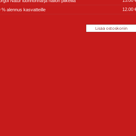
15.00 
rgol Natur luonnonharja nailon piikeillä
12.00 
 % alennus kasvatteille